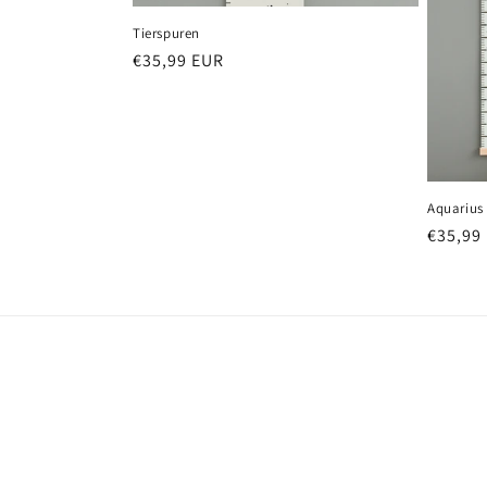
Tierspuren
Normaler
€35,99 EUR
Preis
Aquarius
Normal
€35,99
Preis